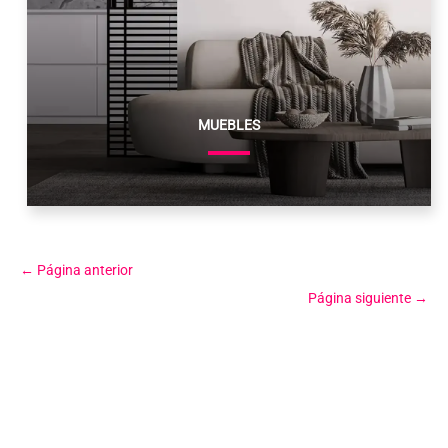
MUEBLES
←
Página anterior
Página siguiente
→