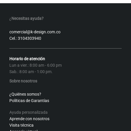
¿
Necesitas ayuda?
comercial@k-design.com.co
Cel.: 3104303940
Horario de atención
Lun a vier.: 8:00 am - 6:00 pm
Sab.: 8:00 am - 1:00 pm.
Sobre nosotros
¿Quiénes somos?
Políticas de Garantías
Ayuda personalizada
Aprende con nosotros
Visita técnica