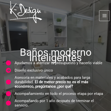
Ir
al
contenido
Baños moderno
inteligentes
Ayudamos a aterrizar tu presupuesto y hacerlo viable
Diseño exclusivo único
Asesoría en materiales y acabados para larga
durabilidad.
El de menor precio no es el más
económico, pregúntanos ¿por qué?
Acompañamiento en todo el proceso etapa por etapa
​Acompañando por 1 año después de terminar el
servicio.