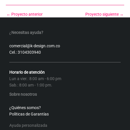
←
Proyecto anterior
Proyecto siguiente
→
¿
Necesitas ayuda?
comercial@k-design.com.co
Cel.: 3104303940
Horario de atención
Lun a vier.: 8:00 am - 6:00 pm
Sab.: 8:00 am - 1:00 pm.
Sobre nosotros
¿Quiénes somos?
Políticas de Garantías
Ayuda personalizada