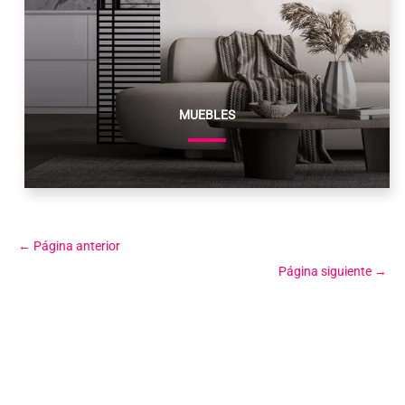
MUEBLES
←
Página anterior
Página siguiente
→