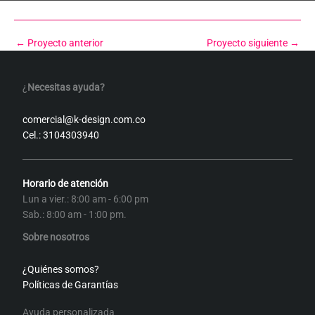
←
Proyecto anterior
Proyecto siguiente
→
¿
Necesitas ayuda?
comercial@k-design.com.co
Cel.: 3104303940
Horario de atención
Lun a vier.: 8:00 am - 6:00 pm
Sab.: 8:00 am - 1:00 pm.
Sobre nosotros
¿Quiénes somos?
Políticas de Garantías
Ayuda personalizada