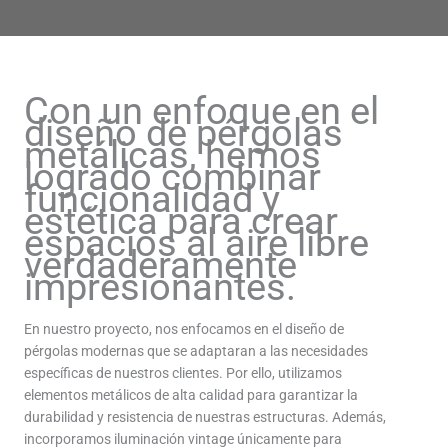
Con un enfoque en el
diseño de pérgolas
metálicas, hemos
logrado combinar
funcionalidad y
estética para crear
espacios al aire libre
verdaderamente
impresionantes.
En nuestro proyecto, nos enfocamos en el diseño de
pérgolas modernas que se adaptaran a las necesidades
específicas de nuestros clientes. Por ello, utilizamos
elementos metálicos de alta calidad para garantizar la
durabilidad y resistencia de nuestras estructuras. Además,
incorporamos iluminación vintage únicamente para