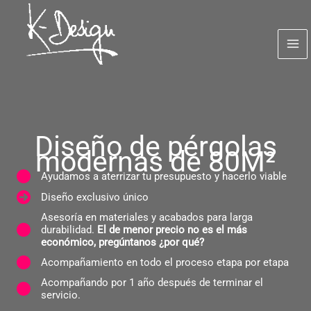
Ir
al
contenido
Diseño de pérgolas
modernas de 80M²
Ayudamos a aterrizar tu presupuesto y hacerlo viable
Diseño exclusivo único
Asesoría en materiales y acabados para larga
durabilidad.
El de menor precio no es el más
económico, pregúntanos ¿por qué?
Acompañamiento en todo el proceso etapa por etapa
​Acompañando por 1 año después de terminar el
servicio.