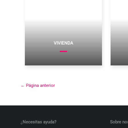
VIVIENDA
←
Página anterior
¿
Necesitas ayuda?
Sobre no